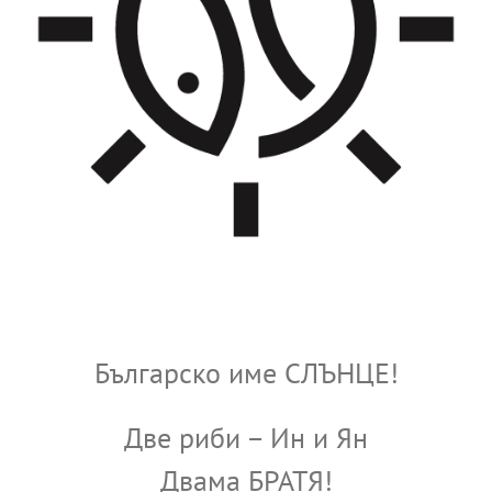
Българско име СЛЪНЦЕ!
Две риби – Ин и Ян
Двама БРАТЯ!