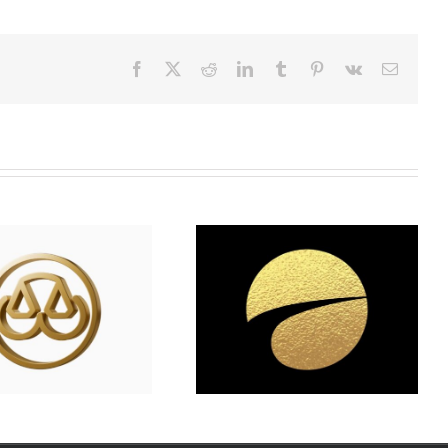
Facebook
X
Reddit
LinkedIn
Tumblr
Pinterest
Vk
Email