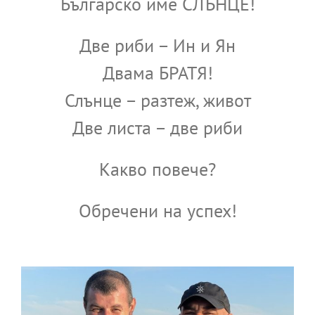
Българско име СЛЪНЦЕ!
Две риби – Ин и Ян
Двама БРАТЯ!
Слънце – разтеж, живот
Две листа – две риби
Какво повече?
Обречени на успех!